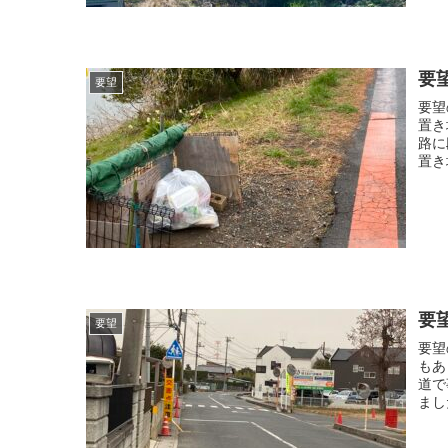
要
要望
要望
置き
路に
置き
要
要望
要望
もあ
道で
まし