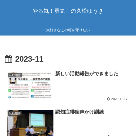
やる気！勇気！の久松ゆうき
大好きなこの町を守りたい
2023-11
新しい活動報告ができました
活動報告
2023.11.17
認知症徘徊声かけ訓練
活動報告