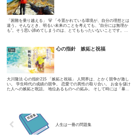
「困難を乗り越える」 🐻 「今置かれている環境が、自分の理想とは
違う。そんなとき、明るい未来のことを考えても、”自分には無理か
も”。そう思い諦めてしまうのは、とてももったいないことです。そ
の現実と向き合い、”これは自分の問題集だ...
心の指針 嫉妬と祝福
Tips
大川隆法 心の指針215 「嫉妬と祝福」 人間界は、とかく競争が激し
い。 学生時代の成績の競争。 恋愛での異性の取り合い。 お金を儲け
た人への嫉妬と呪詛。 地位あるものへの妬み。 そして時には「暴力
革命」礼賛。 少数者への...
人生は一冊の問題集