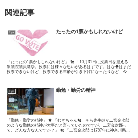
関連記事
たったの1票かもしれないけど
Tips
「たったの1票かもしれないけど」 🐔 「10月31日に投票日を迎える
衆議院議員選挙。投票には様々な思いがあるはずです。はな🐥はまだ
投票できないけど、投票できる年齢が引き下げになったりなど、今回
初めて投票に行く人たちもいると思います。...
勤勉・勤労の精神
Tips
「勤勉・勤労の精神」 🐥 「むぎちゃん🐔、そら先生🐹が二宮金次郎
のような勤勉の精神が大事だと言っていたのですが、二宮金次郎っ
て、どんな方なんですか？」 🐔 「二宮金次郎は1787年に神奈川県小
田原市に生まれ、1856年に...